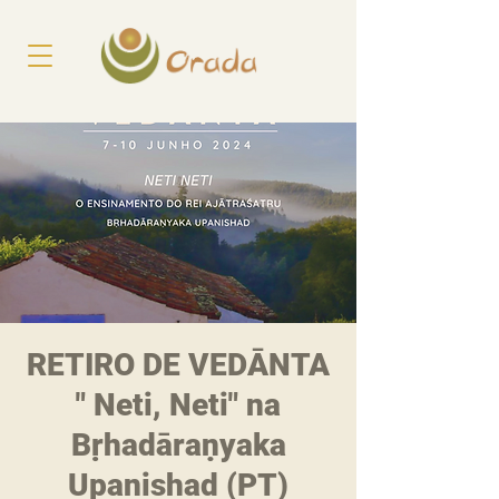
RETIRO DE VEDĀNTA
" Neti, Neti" na
Bṛhadāraṇyaka
Upanishad (PT)